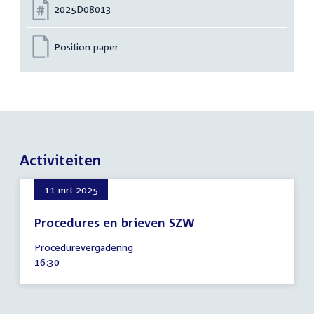
Nummer:
2025D08013
Position paper
Activiteiten
11 mrt 2025
Procedures en brieven SZW
11
Procedurevergadering
maart
Tijd
16:30
2025
activiteit: