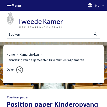
Menu
Taal sel
NL
Zoeken
Home
Kamerstukken
Herindeling van de gemeenten Hilversum en Wijdemeren
Delen
Position paper
:
Position paper Kinderopvang