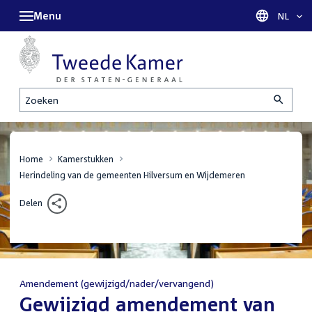
Menu
Taal sel
NL
Zoeken
Home
Kamerstukken
Herindeling van de gemeenten Hilversum en Wijdemeren
Delen
Amendement (gewijzigd/nader/vervangend)
:
Gewijzigd amendement van