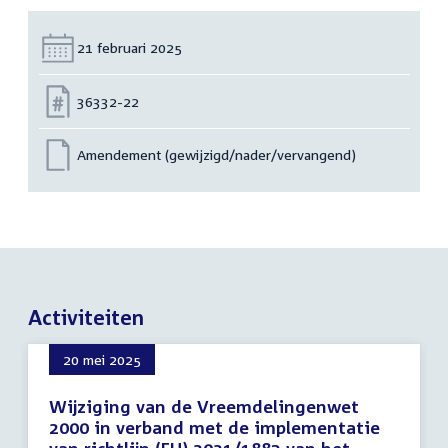
Datum:
21 februari 2025
Nummer:
36332-22
Amendement (gewijzigd/nader/vervangend)
Activiteiten
20 mei 2025
Wijziging van de Vreemdelingenwet
2000 in verband met de implementatie