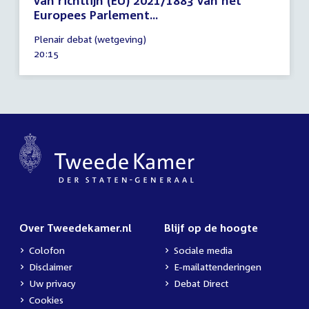
van richtlijn (EU) 2021/1883 van het
Europees Parlement...
20
Plenair debat (wetgeving)
mei
Tijd
20:15
2025
activiteit:
Over Tweedekamer.nl
Blijf op de hoogte
Colofon
Sociale media
Disclaimer
E-mailattenderingen
Uw privacy
Debat Direct
Cookies