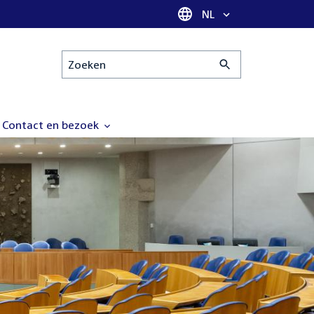
Taal selectie
NL
Zoeken
Contact en bezoek