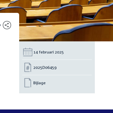
n
Datum:
14 februari 2025
Nummer:
2025D06459
Bijlage