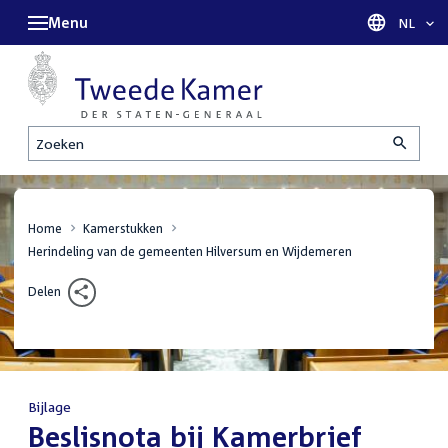
Menu
Taal sel
NL
Zoeken
Home
Kamerstukken
Herindeling van de gemeenten Hilversum en Wijdemeren
Delen
Bijlage
:
Beslisnota bij Kamerbrief