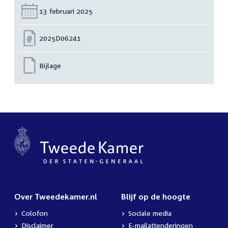
Datum:
13 februari 2025
Nummer:
2025D06241
Bijlage
Over Tweedekamer.nl
Blijf op de hoogte
Colofon
Sociale media
Disclaimer
E-mailattenderingen