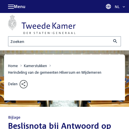
Menu
Taal sel
NL
Zoeken
Home
Kamerstukken
Herindeling van de gemeenten Hilversum en Wijdemeren
Delen
Bijlage
:
Beslisnota bij Antwoord op