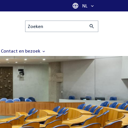
Taal selectie
NL
Zoeken
Contact en bezoek