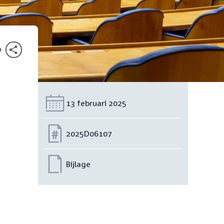
n
Datum:
13 februari 2025
Nummer:
2025D06107
Bijlage