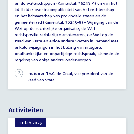
van
en de waterschappen (Kamerstuk 36243-9) en van het
State
lid Helder over incompatibiliteit van het rechterschap
en
en het lidmaatschap van provinciale staten en de
Nader
gemeenteraad (Kamerstuk 36243-8) - Wijziging van de
rapport
Wet op de rechterlijke organisatie, de Wet
rechtspositie rechterlijke ambtenaren, de Wet op de
Raad van State en enige andere wetten in verband met
enkele wijzigingen in het belang van integere,
onafhankelijke en onpartijdige rechtspraak, alsmede de
regeling van enige andere onderwerpen
Indiener
Th.C. de Graaf, vicepresident van de
Raad van State
Activiteiten
11 feb 2025