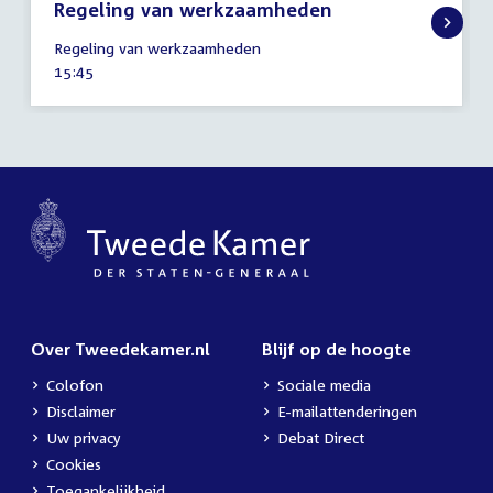
Regeling van werkzaamheden
11
Regeling van werkzaamheden
februari
Tijd
15:45
2025
activiteit:
Over Tweedekamer.nl
Blijf op de hoogte
Colofon
Sociale media
Disclaimer
E-mailattenderingen
Uw privacy
Debat Direct
Cookies
Toegankelijkheid