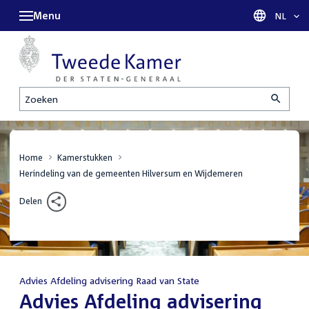
Menu
Taal sel
NL
Zoeken
Home
Kamerstukken
Herindeling van de gemeenten Hilversum en Wijdemeren
Delen
Advies Afdeling advisering Raad van State
:
Advies Afdeling advisering