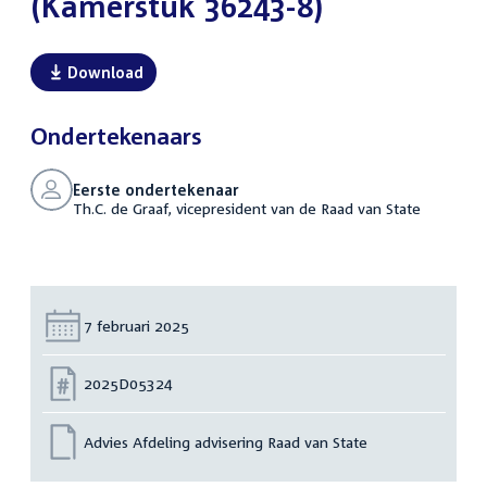
(Kamerstuk 36243-8)
Download
Ondertekenaars
Eerste ondertekenaar
Th.C. de Graaf, vicepresident van de Raad van State
Datum:
7 februari 2025
Nummer:
2025D05324
Advies Afdeling advisering Raad van State