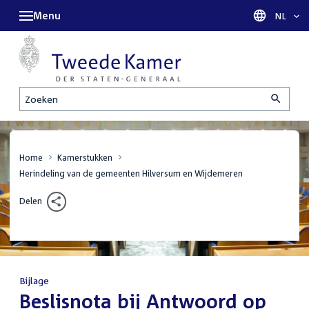
Menu
Taal sel
NL
Zoeken
Home
Kamerstukken
Herindeling van de gemeenten Hilversum en Wijdemeren
Delen
Bijlage
:
Beslisnota bij Antwoord op