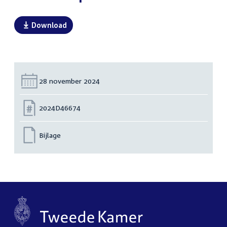
Download
Datum:
28 november 2024
Nummer:
2024D46674
Bijlage