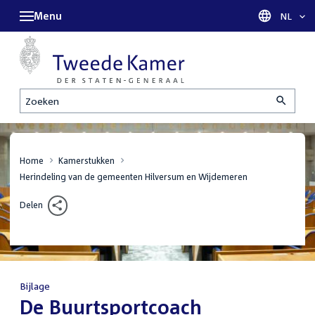
Menu
Taal sel
NL
Zoeken
Home
Kamerstukken
Herindeling van de gemeenten Hilversum en Wijdemeren
Delen
Bijlage
:
De Buurtsportcoach