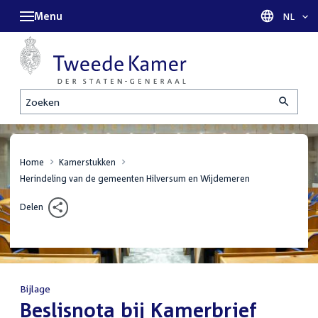
Menu
Taal sel
NL
Zoeken
Home
Kamerstukken
Herindeling van de gemeenten Hilversum en Wijdemeren
Delen
Bijlage
:
Beslisnota bij Kamerbrief