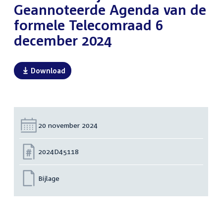
Geannoteerde Agenda van de
formele Telecomraad 6
december 2024
Download
Datum:
20 november 2024
Nummer:
2024D45118
Bijlage