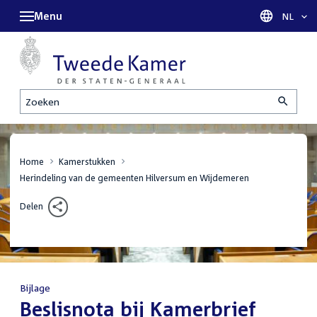
Menu
Taal sel
NL
Zoeken
Home
Kamerstukken
Herindeling van de gemeenten Hilversum en Wijdemeren
Delen
Bijlage
:
Beslisnota bij Kamerbrief