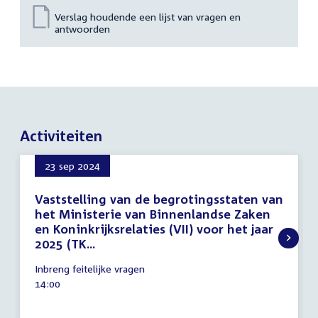
Verslag houdende een lijst van vragen en
antwoorden
Activiteiten
23 sep 2024
Vaststelling van de begrotingsstaten van
het Ministerie van Binnenlandse Zaken
en Koninkrijksrelaties (VII) voor het jaar
2025 (TK...
23
Inbreng feitelijke vragen
september
Tijd
14:00
2024
activiteit: