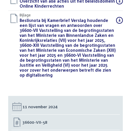
Download
Overzicht van alle acties uit het beleidsdomein
bestand:
Online Kinderrechten
(PDF)
Bijlage
Download
Beslisnota bij Kamerbrief Verslag houdende
bestand:
een lijst van vragen en antwoorden over
36600-VII Vaststelling van de begrotingsstaten
van het Ministerie van Binnenlandse Zaken en
Koninkrijksrelaties (VII) voor het jaar 2025,
36600-XIII Vaststelling van de begrotingsstaten
van het Ministerie van Economische Zaken (XIII)
voor het jaar 2025 en 36600-VI Vaststelling van
de begrotingsstaten van het Ministerie van
Justitie en Veiligheid (VI) voor het jaar 2025
voor zover het onderwerpen betreft die zien
op digitalisering
(PDF)
Datum:
11 november 2024
Nummer:
36600-VII-58