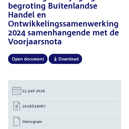
begroting Buitenlandse
Handel en
Ontwikkelingssamenwerking
2024 samenhangende met de
Voorjaarsnota
Open document
Download
Datum:
25 juni 2024
Nummer:
2024D34067
Stenogram