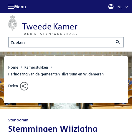
Menu
Taal sel
NL
Zoeken
Home
Kamerstukken
Herindeling van de gemeenten Hilversum en Wijdemeren
Delen
Stenogram
:
Stemmingen Wijziging