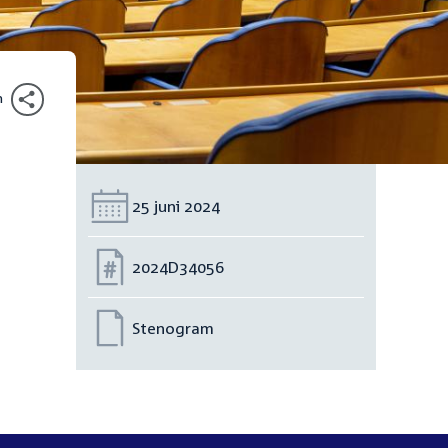
n
Datum:
25 juni 2024
Nummer:
2024D34056
Stenogram