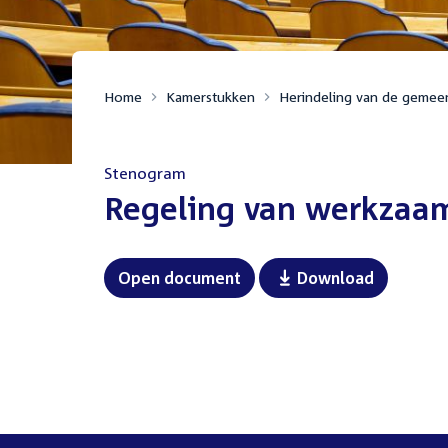
Home
Kamerstukken
Herindeling van de gemee
Stenogram
:
Regeling van werkzaa
Open document
Download