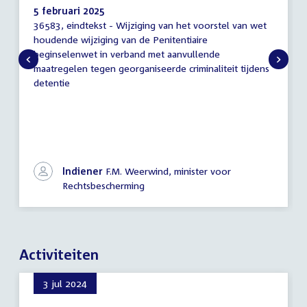
5 februari 2025
36583, eindtekst - Wijziging van het voorstel van wet
Eindtekst
houdende wijziging van de Penitentiaire
beginselenwet in verband met aanvullende
maatregelen tegen georganiseerde criminaliteit tijdens
detentie
Indiener
F.M. Weerwind, minister voor
Rechtsbescherming
Activiteiten
3 jul 2024