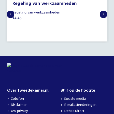
Regeling van werkzaamheden
3
Regeling van werkzaamheden
juli
Tijd
14:45
2024
activiteit:
Over Tweedekamer.nl
Blijf op de hoogte
Colofon
Sociale media
Disclaimer
E-mailattenderingen
Uw privacy
Debat Direct