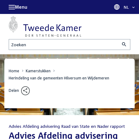
Menu
Taal sel
NL
Zoeken
Home
Kamerstukken
Herindeling van de gemeenten Hilversum en Wijdemeren
Delen
Advies Afdeling advisering Raad van State en Nader rapport
:
Advies Afdeling advisering