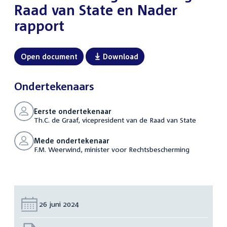
Raad van State en Nader
rapport
Open document
Download
Ondertekenaars
Eerste ondertekenaar
Th.C. de Graaf, vicepresident van de Raad van State
Mede ondertekenaar
F.M. Weerwind, minister voor Rechtsbescherming
Datum:
26 juni 2024