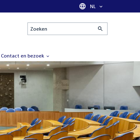
Taal selectie
NL
Zoeken
Contact en bezoek