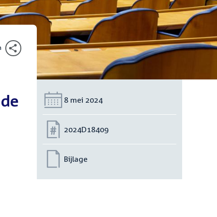
n
 de
Datum:
8 mei 2024
Nummer:
2024D18409
Bijlage