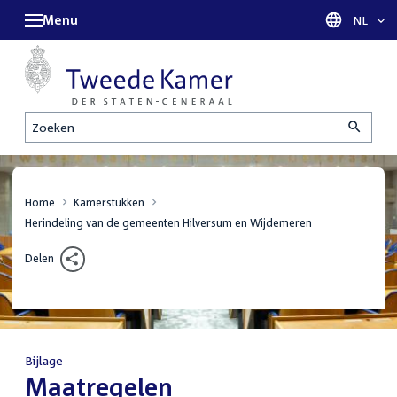
Menu
Taal sel
NL
Zoeken
Home
Kamerstukken
Herindeling van de gemeenten Hilversum en Wijdemeren
Delen
Bijlage
:
Maatregelen