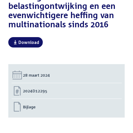
belastingontwijking en een
evenwichtigere heffing van
multinationals sinds 2016
Download
Datum:
28 maart 2024
Nummer:
2024D12295
Bijlage