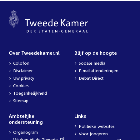
Over Tweedekamer.nl
Blijf op de hoogte
Colofon
Sociale media
Disclaimer
E-mailattenderingen
Uw privacy
Debat Direct
Cookies
Toegankelijkheid
Sitemap
Ambtelijke
Links
ondersteuning
Politieke websites
Organogram
Voor jongeren
External
Werken bij de Tweede