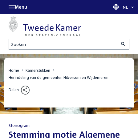
Menu
Taal sel
NL
Zoeken
Home
Kamerstukken
Herindeling van de gemeenten Hilversum en Wijdemeren
Delen
Stenogram
:
Stemming motie Algemene