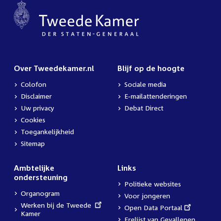
Over Tweedekamer.nl
Blijf op de hoogte
Colofon
Sociale media
Disclaimer
E-mailattenderingen
Uw privacy
Debat Direct
Cookies
Toegankelijkheid
Sitemap
Ambtelijke
Links
ondersteuning
Politieke websites
Organogram
Voor jongeren
External
Werken bij de Tweede
External
Open Data Portaal
link:
Kamer
link:
Erelijst van Gevallenen