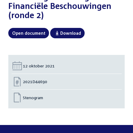
Financiële Beschouwingen
(ronde 2)
Open document
Download
Datum:
12 oktober 2021
Nummer:
2021D44690
Stenogram