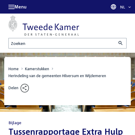
Menu
Taal sel
NL
Zoeken
Home
Kamerstukken
Herindeling van de gemeenten Hilversum en Wijdemeren
Delen
Bijlage
:
Tussenrapportage Extra Hulp