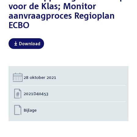
voor de Klas; Monitor
aanvraagproces Regioplan
ECBO
Download
Datum:
28 oktober 2021
Nummer:
2021D40453
Bijlage