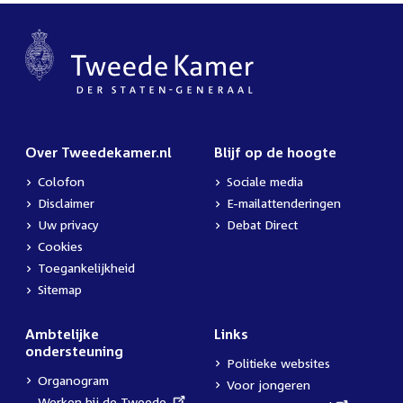
Over Tweedekamer.nl
Blijf op de hoogte
Colofon
Sociale media
Disclaimer
E-mailattenderingen
Uw privacy
Debat Direct
Cookies
Toegankelijkheid
Sitemap
Ambtelijke
Links
ondersteuning
Politieke websites
Organogram
Voor jongeren
External
Werken bij de Tweede