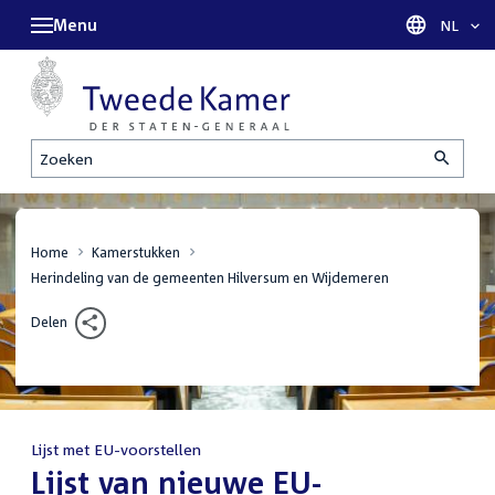
Menu
Taal sel
NL
Zoeken
Home
Kamerstukken
Herindeling van de gemeenten Hilversum en Wijdemeren
Delen
Lijst met EU-voorstellen
:
Lijst van nieuwe EU-