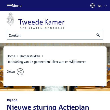
Menu
Taal sel
NL
Zoeken
Home
Kamerstukken
Herindeling van de gemeenten Hilversum en Wijdemeren
Delen
Bijlage
:
Nieuwe sturing Actieplan