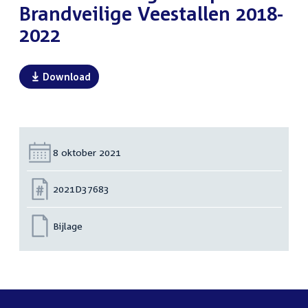
Brandveilige Veestallen 2018-
2022
Download
Datum:
8 oktober 2021
Nummer:
2021D37683
Bijlage