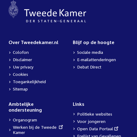
Over Tweedekamer.nl
Blijf op de hoogte
Colofon
Sociale media
Disclaimer
E-mailattenderingen
Uw privacy
Debat Direct
Cookies
Toegankelijkheid
Sitemap
Ambtelijke
Links
ondersteuning
Politieke websites
Organogram
Voor jongeren
External
Werken bij de Tweede
External
Open Data Portaal
link:
Kamer
link:
Erelijst van Gevallenen