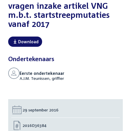
vragen inzake artikel VNG
m.b.t. startstreepmutaties
vanaf 2017
Download
Ondertekenaars
Eerste ondertekenaar
A.J.M. Teunissen, griffier
Datum:
29 september 2016
Nummer:
2016D36384