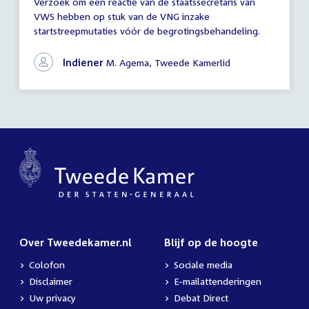
Verzoek om een reactie van de staatssecretaris van
Brief
VWS hebben op stuk van de VNG inzake
lid
startstreepmutaties vóór de begrotingsbehandeling.
/
fractie
Indiener
M. Agema, Tweede Kamerlid
Over Tweedekamer.nl
Blijf op de hoogte
Colofon
Sociale media
Disclaimer
E-mailattenderingen
Uw privacy
Debat Direct