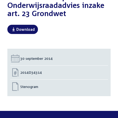
Onderwijsraadadvies inzake
art. 23 Grondwet
Download
Datum:
30 september 2014
Nummer:
2014D34314
Stenogram