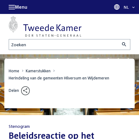
Menu
Taal sel
NL
Zoeken
Home
Kamerstukken
Herindeling van de gemeenten Hilversum en Wijdemeren
Delen
Stenogram
:
Beleidsreactie op het