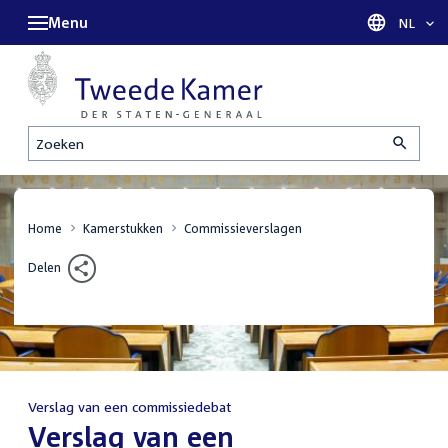
Menu
Taal sel
NL
Zoeken
Home
Kamerstukken
Commissieverslagen
Delen
Verslag van een commissiedebat
:
Verslag van een