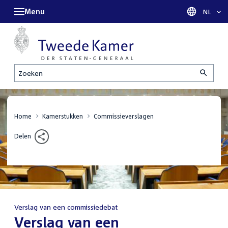
Menu
Taal sel
NL
Zoeken
Home
Kamerstukken
Commissieverslagen
Delen
Verslag van een commissiedebat
:
Verslag van een