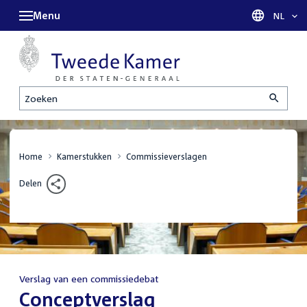
Menu
Taal sel
NL
Zoeken
Home
Kamerstukken
Commissieverslagen
Delen
Verslag van een commissiedebat
:
Conceptverslag