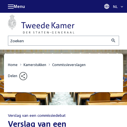
Menu
Taal sel
NL
Zoeken
Home
Kamerstukken
Commissieverslagen
Delen
Verslag van een commissiedebat
:
Verslag van een