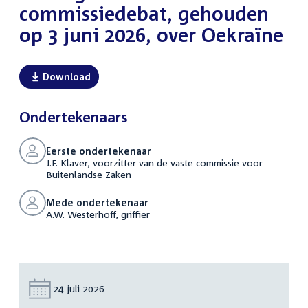
commissiedebat, gehouden
op 3 juni 2026, over Oekraïne
Download
Ondertekenaars
Eerste ondertekenaar
J.F. Klaver, voorzitter van de vaste commissie voor
Buitenlandse Zaken
Mede ondertekenaar
A.W. Westerhoff, griffier
Datum:
24 juli 2026