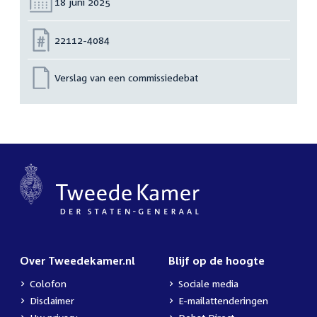
Datum:
18 juni 2025
Nummer:
22112-4084
Verslag van een commissiedebat
Over Tweedekamer.nl
Blijf op de hoogte
Colofon
Sociale media
Disclaimer
E-mailattenderingen