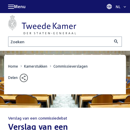
Menu
Taal sel
NL
Zoeken
Home
Kamerstukken
Commissieverslagen
Delen
Verslag van een commissiedebat
:
Verslag van een