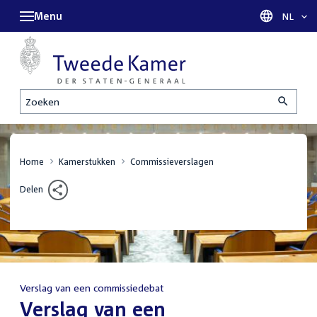
Menu
Taal sel
NL
Zoeken
Home
Kamerstukken
Commissieverslagen
Delen
Verslag van een commissiedebat
:
Verslag van een