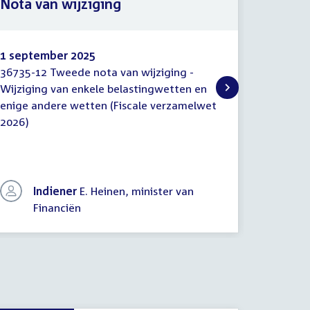
Nota van wijziging
bewin
1 september 2025
4 juli 20
36735-12 Tweede nota van wijziging -
Aan bewi
Nota
Brief
Wijziging van enkele belastingwetten en
Financiën
van
commis
enige andere wetten (Fiscale verzamelwet
Douane 
wijziging
aan
2026)
bewind
een nota
aanpassi
verzame
Indiener
E. Heinen, minister van
In
Financiën