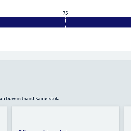
75
Vereist:
75
 aan bovenstaand Kamerstuk.