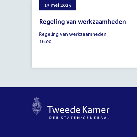
13 mei 2025
Regeling van werkzaamheden
13
Regeling van werkzaamheden
mei
Tijd
16:00
2025
activiteit: