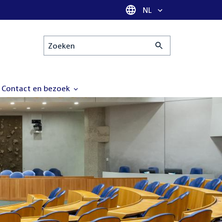
Taal selectie
NL
Zoeken
Contact en bezoek