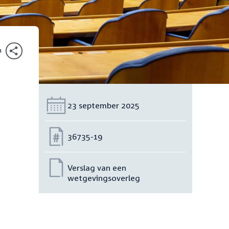
n
Datum:
23 september 2025
Nummer:
36735-19
Verslag van een
wetgevingsoverleg