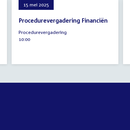
15 mei 2025
Procedurevergadering Financiën
15
Procedurevergadering
mei
Tijd
10:00
2025
activiteit: