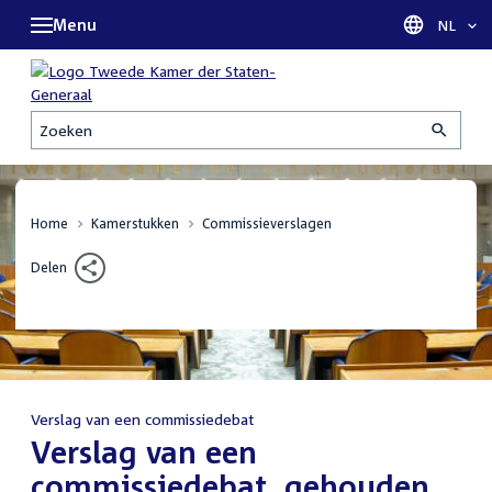
Menu
Taal sel
NL
Zoeken
Home
Kamerstukken
Commissieverslagen
Delen
Verslag van een commissiedebat
:
Verslag van een
commissiedebat, gehouden