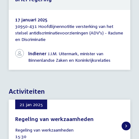
17 januari 2025
30950-431 Hoofdlijnennotitie versterking van het
Brief
stelsel antidiscriminatievoorzieningen (ADV's) - Racisme
regering
en Discriminatie
Indiener
J.J.M. Uitermark, minister van
Binnenlandse Zaken en Koninkrijksrelaties
Activiteiten
21 jan 2025
Regeling van werkzaamheden
21
Regeling van werkzaamheden
januari
Tijd
15:30
2025