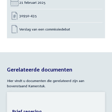
Datum:
21 februari 2025
Nummer:
30950-435
Verslag van een commissiedebat
Gerelateerde documenten
Hier vindt u documenten die gerelateerd zijn aan
bovenstaand Kamerstuk.
Brief regering