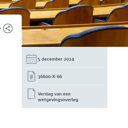
n
Datum:
5 december 2024
Nummer:
36600-X-66
Verslag van een
wetgevingsoverleg