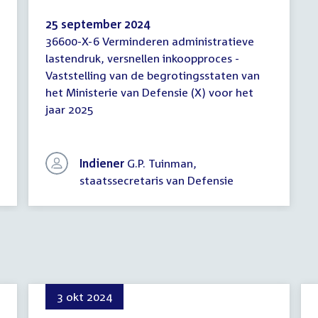
25 september 2024
36600-X-6 Verminderen administratieve
Brief
lastendruk, versnellen inkoopproces -
regering
Vaststelling van de begrotingsstaten van
het Ministerie van Defensie (X) voor het
jaar 2025
Indiener
G.P. Tuinman,
staatssecretaris van Defensie
3 okt 2024