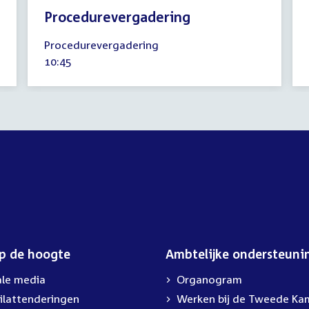
Procedurevergadering
3
Procedurevergadering
oktober
Tijd
10:45
2024
activiteit:
op de hoogte
Ambtelijke ondersteuni
ale media
Organogram
ilattenderingen
External
Werken bij de Tweede Ka