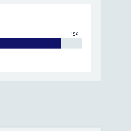
150
Totaal:
150