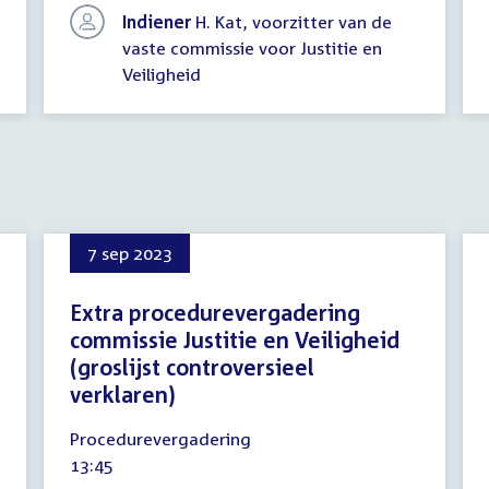
Indiener
H. Kat, voorzitter van de
vaste commissie voor Justitie en
Veiligheid
7 sep 2023
Extra procedurevergadering
commissie Justitie en Veiligheid
(groslijst controversieel
verklaren)
7
Procedurevergadering
september
Tijd
13:45
2023