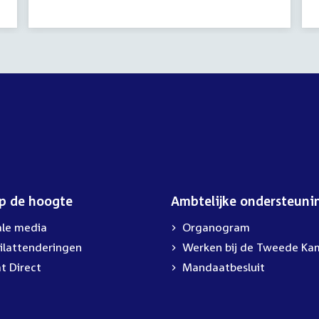
activiteit:
op de hoogte
Ambtelijke ondersteuni
ale media
Organogram
ilattenderingen
External
Werken bij de Tweede Ka
link:
t Direct
Mandaatbesluit