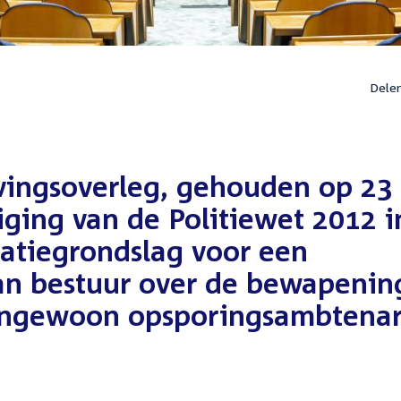
Dele
vingsoverleg, gehouden op 23
iging van de Politiewet 2012 i
atiegrondslag voor een
an bestuur over de bewapenin
tengewoon opsporingsambtena