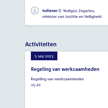
Indiener
D. Yesilgöz-Zegerius,
minister van Justitie en Veiligheid
Activiteiten
5 sep 2023
Regeling van werkzaamheden
5
Regeling van werkzaamheden
september
Tijd
15:20
2023
activiteit: