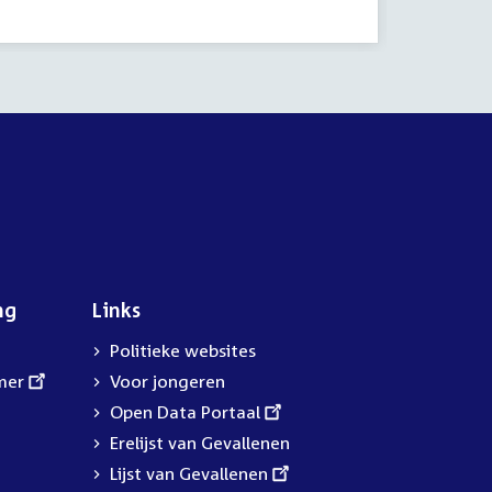
Tijd
14:00
2023
activitei
ng
Links
Politieke websites
mer
Voor jongeren
External
Open Data Portaal
link:
Erelijst van Gevallenen
External
Lijst van Gevallenen