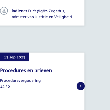
Indiener
D. Yeşilgöz-Zegerius,
In
minister van Justitie en Veiligheid
mi
13 sep 2023
5 okt 
Procedures en brieven
Wijzig
in ver
13
Procedurevergadering
delega
september
Tijd
14:30
2023
algeme
activiteit:
over de
5
Inbreng 
oktober