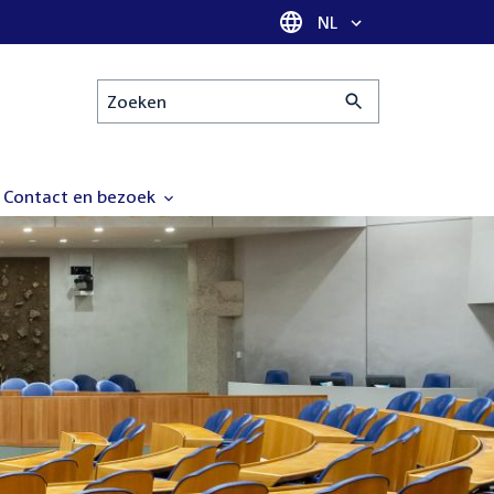
Taal selectie
NL
Zoeken
Contact en bezoek