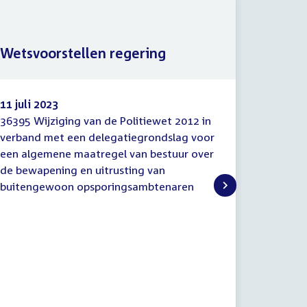
Wetsvoorstellen regering
Voorst
11 juli 2023
10 juli 2
36395 Wijziging van de Politiewet 2012 in
36395-2 
Wetsvoorstellen
Voorste
verband met een delegatiegrondslag voor
de Polit
regering
van
een algemene maatregel van bestuur over
delegat
wet
de bewapening en uitrusting van
maatrege
buitengewoon opsporingsambtenaren
bewapeni
buiteng