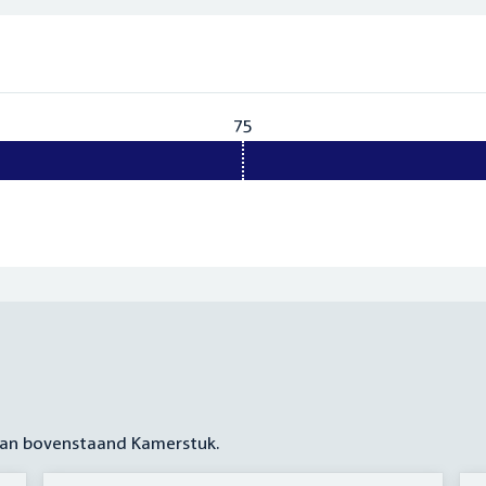
75
Vereist:
75
 aan bovenstaand Kamerstuk.