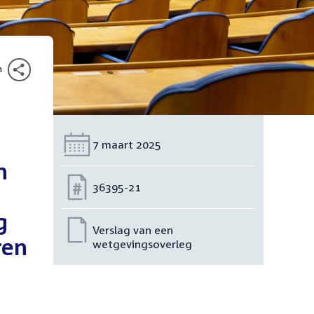
n
Datum:
7 maart 2025
n
Nummer:
36395-21
g
Verslag van een
ren
wetgevingsoverleg