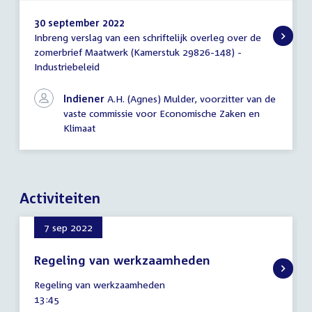
30 september 2022
Inbreng verslag van een schriftelijk overleg over de
Inbreng
zomerbrief Maatwerk (Kamerstuk 29826-148) -
verslag
Industriebeleid
schriftelijk
overleg
Indiener
A.H. (Agnes) Mulder, voorzitter van de
vaste commissie voor Economische Zaken en
Klimaat
Activiteiten
7 sep 2022
Regeling van werkzaamheden
7
Regeling van werkzaamheden
september
Tijd
13:45
2022