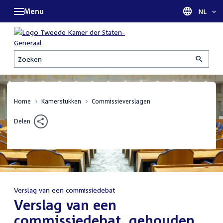
Menu
Taal sel
NL
Zoeken
Home
Kamerstukken
Commissieverslagen
Delen
Verslag van een commissiedebat
:
Verslag van een
commissiedebat, gehouden