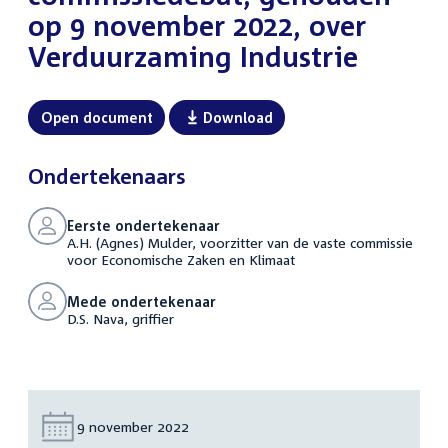
op 9 november 2022, over
Verduurzaming Industrie
Open document
Download
Ondertekenaars
Eerste ondertekenaar
A.H. (Agnes) Mulder, voorzitter van de vaste commissie
voor Economische Zaken en Klimaat
Mede ondertekenaar
D.S. Nava, griffier
Datum:
9 november 2022