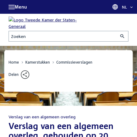
Menu
Taal sel
NL
Zoeken
Home
Kamerstukken
Commissieverslagen
Delen
Verslag van een algemeen overleg
:
Verslag van een algemeen
overleg, gehouden op 20