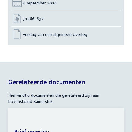
Datum:
4 september 2020
Nummer:
31066-697
Verslag van een algemeen overleg
Gerelateerde documenten
Hier vindt u documenten die gerelateerd zijn aan
bovenstaand Kamerstuk.
Brief regering