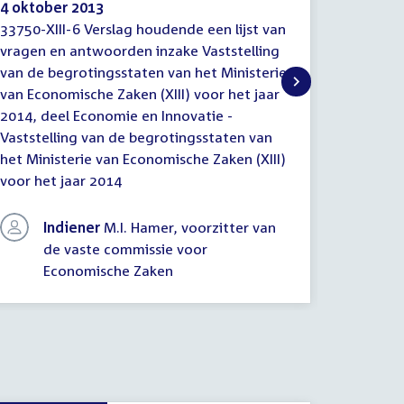
4 oktober 2013
2 oktob
33750-XIII-6 Verslag houdende een lijst van
Verslag 
Verslag
Lijst
vragen en antwoorden inzake Vaststelling
inzake V
houdende
van
van de begrotingsstaten van het Ministerie
begrotin
een
vragen
lijst
van Economische Zaken (XIII) voor het jaar
Economis
van
2014, deel Economie en Innovatie -
(Kamerstu
vragen
Vaststelling van de begrotingsstaten van
de begro
en
het Ministerie van Economische Zaken (XIII)
Economis
antwoorden
voor het jaar 2014
Indiener
M.I. Hamer, voorzitter van
In
de vaste commissie voor
de
Economische Zaken
E