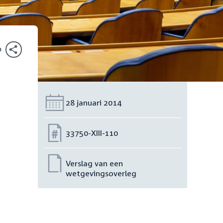
n
Datum:
28 januari 2014
Nummer:
33750-XIII-110
Verslag van een
wetgevingsoverleg