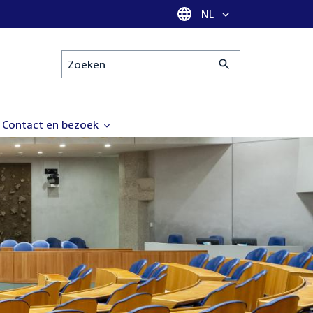
Taal selectie
NL
Zoeken
Contact en bezoek