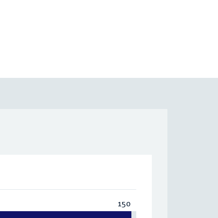
150
Totaal:
150