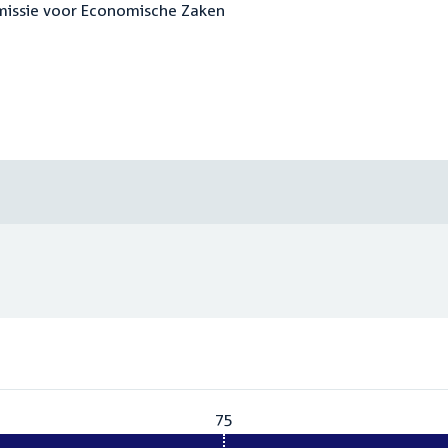
mmissie voor Economische Zaken
75
Vereist:
75