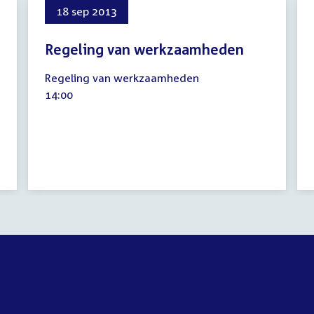
18 sep 2013
Regeling van werkzaamheden
18
Regeling van werkzaamheden
september
Tijd
14:00
2013
activiteit: