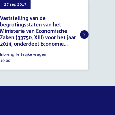
27 sep 2013
1 okt 
Vaststelling van de
Vastst
begrotingsstaten van het
begrot
Ministerie van Economische
Minist
Zaken (33750, XIII) voor het jaar
Zaken (
2014, onderdeel Economie...
2014, 
27
1
Inbreng feitelijke vragen
Inbreng 
september
oktober
Tijd
10:00
Tijd
12:00
2013
2013
activiteit:
activitei