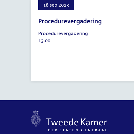
18 sep 2013
Procedurevergadering
18
Procedurevergadering
september
Tijd
13:00
2013
activiteit: