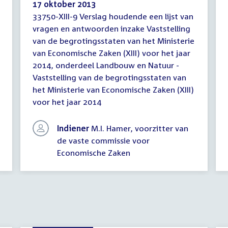
17 oktober 2013
33750-XIII-9 Verslag houdende een lijst van
Verslag
vragen en antwoorden inzake Vaststelling
houdende
van de begrotingsstaten van het Ministerie
een
lijst
van Economische Zaken (XIII) voor het jaar
van
2014, onderdeel Landbouw en Natuur -
vragen
Vaststelling van de begrotingsstaten van
en
het Ministerie van Economische Zaken (XIII)
antwoorden
voor het jaar 2014
Indiener
M.I. Hamer, voorzitter van
de vaste commissie voor
Economische Zaken