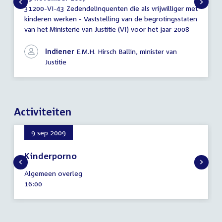
31200-VI-43 Zedendelinquenten die als vrijwilliger met
Brief
kinderen werken - Vaststelling van de begrotingsstaten
regering
van het Ministerie van Justitie (VI) voor het jaar 2008
Indiener
E.M.H. Hirsch Ballin, minister van
Justitie
Activiteiten
9 sep 2009
Kinderporno
9
Algemeen overleg
september
Tijd
16:00
2009
activiteit: