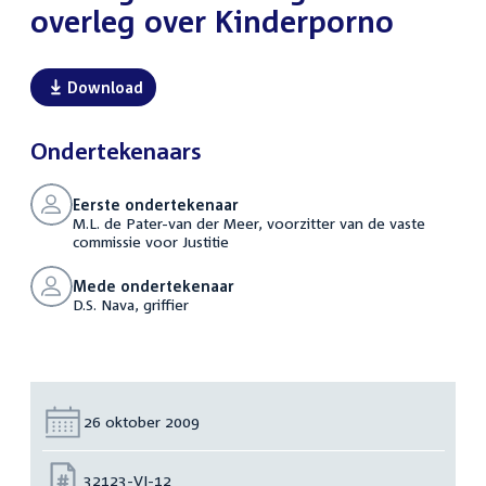
overleg over Kinderporno
Download
Ondertekenaars
Eerste ondertekenaar
M.L. de Pater-van der Meer, voorzitter van de vaste
commissie voor Justitie
Mede ondertekenaar
D.S. Nava, griffier
Datum:
26 oktober 2009
Nummer:
32123-VI-12