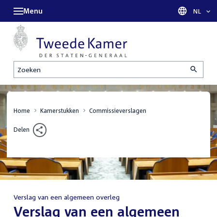
Menu
Taal sel
NL
Zoeken
Home
Kamerstukken
Commissieverslagen
Delen
Verslag van een algemeen overleg
:
Verslag van een algemeen