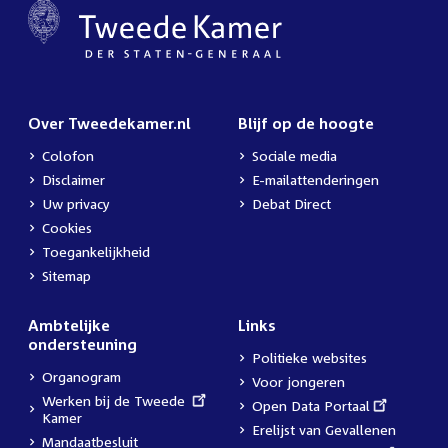
Over Tweedekamer.nl
Blijf op de hoogte
Colofon
Sociale media
Disclaimer
E-mailattenderingen
Uw privacy
Debat Direct
Cookies
Toegankelijkheid
Sitemap
Ambtelijke
Links
ondersteuning
Politieke websites
Organogram
Voor jongeren
External
Werken bij de Tweede
External
Open Data Portaal
link:
Kamer
link:
Erelijst van Gevallenen
Mandaatbesluit