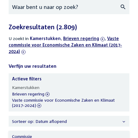
Zoeken
Zoekresultaten
(2.809)
U zoekt in
actieve
Kamerstukken
,
verwijder
Brieven regering
,
verwijder
Vaste
commissie voor Economische Zaken en Klimaat (2017-
filters
filter
filter
2024)
Verfijn uw resultaten
Actieve filters
Verfijn
Kamerstukken
uw
verwijder
Brieven regering
resultaten
filter
verwijder
Vaste commissie voor Economische Zaken en Klimaat
filter
(2017-2024)
Sorteer op: Datum aflopend
Commissie