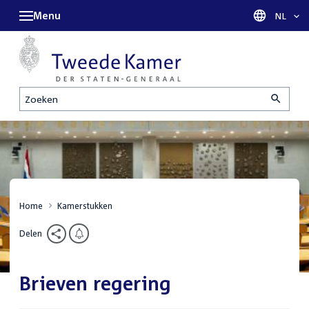
Menu
Taal sel
NL
Zoeken
Home
Kamerstukken
Delen
Brieven regering