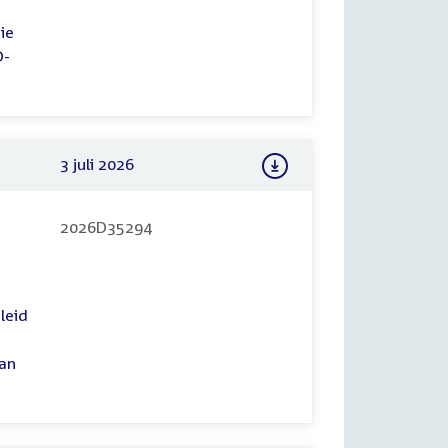
ie
D-
3 juli 2026
2026D35294
leid
van