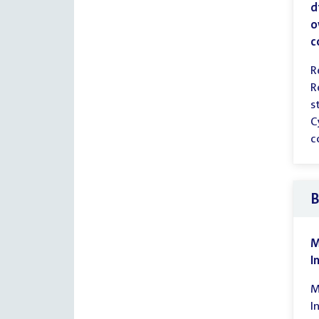
d
o
c
R
R
s
C
c
B
M
I
M
I