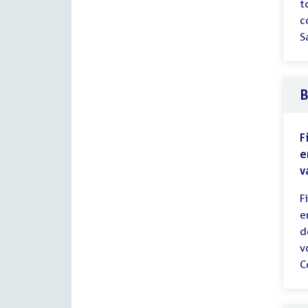
t
c
S
B
F
e
v
F
e
d
v
C