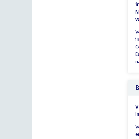
i
N
v
V
i
C
E
n
B
V
I
V
e