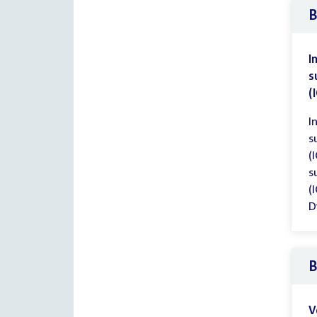
B
I
s
(
I
s
(
s
(
D
B
V