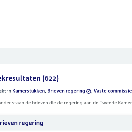
ekresultaten
(622)
ekt in
actieve
Kamerstukken
,
verwijder
Brieven regering
,
verwijder
Vaste commissie 
filters
filter
filter
onder staan de brieven die de regering aan de Tweede Kamer
rieven regering