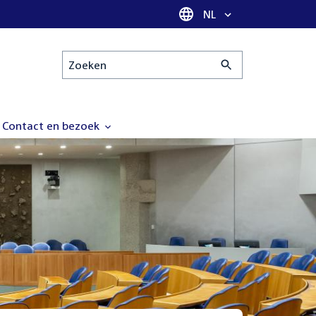
Taal selectie
NL
Zoeken
Contact en bezoek