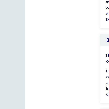
i
c
e
D
B
H
c
H
c
2
I
d