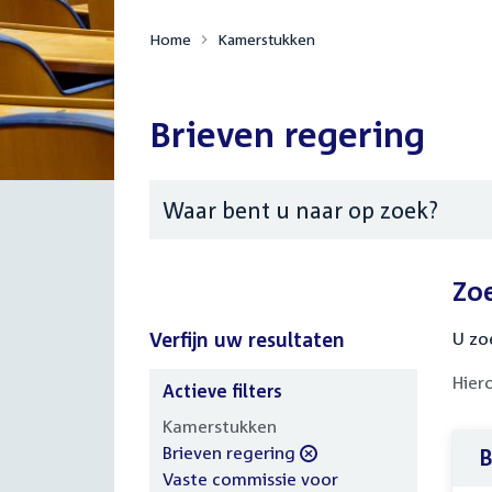
Home
Kamerstukken
Brieven regering
Zoeken
Zo
Verfijn uw resultaten
U zo
Hier
Actieve filters
Verfijn
Kamerstukken
uw
verwijder
Brieven regering
B
resultaten
filter
verwijder
Vaste commissie voor