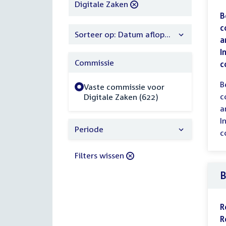
filter
Digitale Zaken
B
c
Sorteer op: Datum aflopend
a
I
Commissie
c
B
Vaste commissie voor
c
Digitale Zaken (622)
a
I
Periode
c
Filters wissen
B
R
R