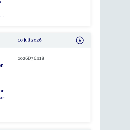
n
..
10 juli 2026
e
2026D36418
en
van
art