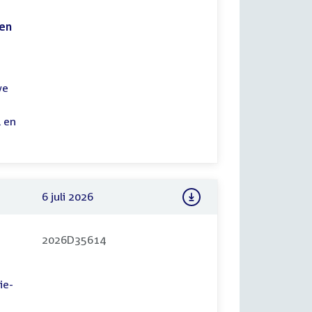
ten
we
 en
6 juli 2026
2026D35614
ie-