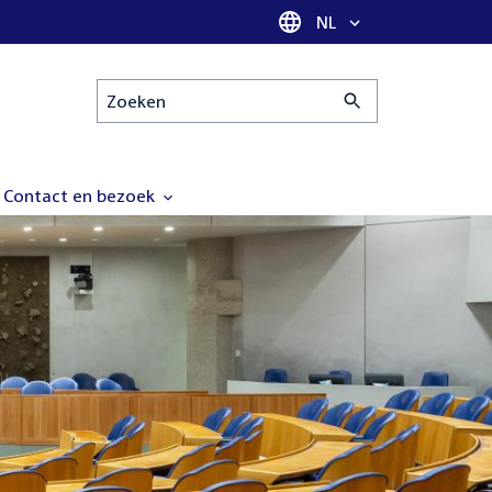
Taal selectie
NL
Zoeken
Contact en bezoek