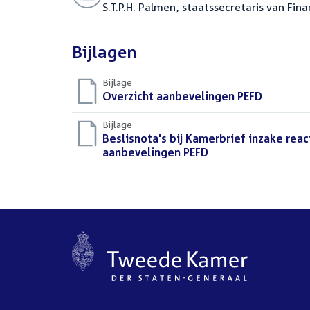
S.T.P.H. Palmen, staatssecretaris van Fin
Bijlagen
Bijlage
Download
Overzicht aanbevelingen PEFD
(PDF)
bestand:
Bijlage
Download
Beslisnota's bij Kamerbrief inzake re
bestand:
aanbevelingen PEFD
(PDF)