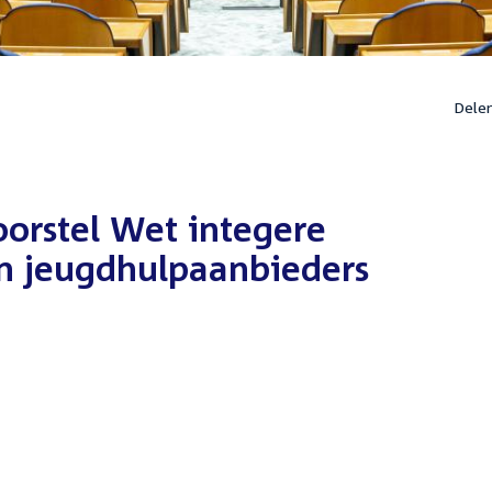
Dele
orstel Wet integere
en jeugdhulpaanbieders