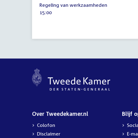
1
Regeling van werkzaamheden
september
Tijd
15:00
2026
activiteit:
Over Tweedekamer.nl
Blijf 
Colofon
Soci
Disclaimer
E-ma