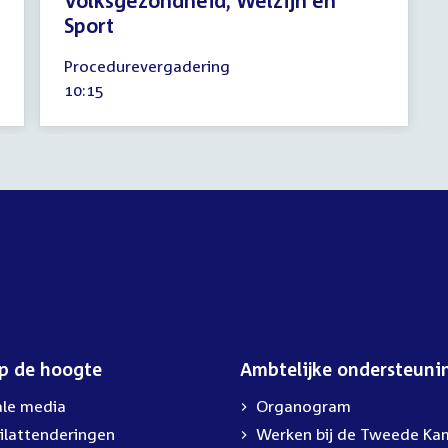
Volksgezondheid, Welzijn en
Sport
2
Procedurevergadering
september
Tijd
10:15
2026
activiteit:
op de hoogte
Ambtelijke ondersteuni
ale media
Organogram
ilattenderingen
External
Werken bij de Tweede Ka