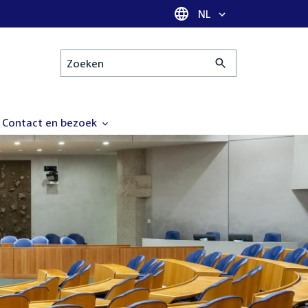
Taal selectie
NL
Zoeken
Contact en bezoek