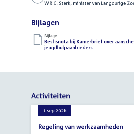
W.R.C. Sterk, minister van Langdurige Zo
Bijlagen
Bijlage
Download
Beslisnota bij Kamerbrief over aansch
bestand:
jeugdhulpaanbieders
(PDF)
Activiteiten
1 sep 2026
Regeling van werkzaamheden