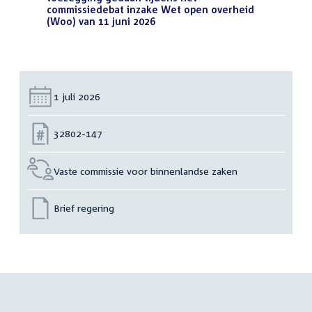
commissiedebat inzake Wet open overheid
(Woo) van 11 juni 2026
(PDF)
Datum:
1 juli 2026
Nummer:
32802-147
Vaste commissie voor binnenlandse zaken
Brief regering