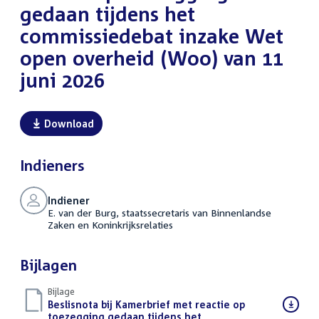
gedaan tijdens het
commissiedebat inzake Wet
open overheid (Woo) van 11
juni 2026
Download
Indieners
Indiener
E. van der Burg, staatssecretaris van Binnenlandse
Zaken en Koninkrijksrelaties
Bijlagen
Bijlage
Download
Beslisnota bij Kamerbrief met reactie op
bestand:
toezegging gedaan tijdens het