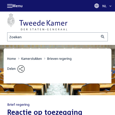
Menu
Taal sel
NL
Zoeken
Home
Kamerstukken
Brieven regering
Delen
Brief regering
:
Reactie op toezegging