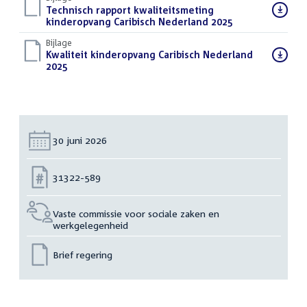
Download
Technisch rapport kwaliteitsmeting
bestand:
kinderopvang Caribisch Nederland 2025
(PDF)
Bijlage
Download
Kwaliteit kinderopvang Caribisch Nederland
bestand:
2025
(PDF)
Datum:
30 juni 2026
Nummer:
31322-589
Vaste commissie voor sociale zaken en
werkgelegenheid
Brief regering