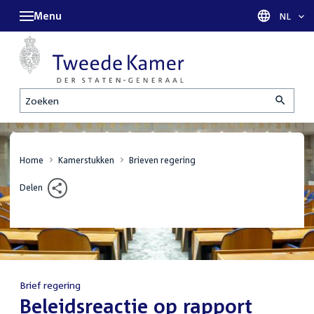
Menu
Taal sel
NL
Zoeken
Home
Kamerstukken
Brieven regering
Delen
Brief regering
:
Beleidsreactie op rapport