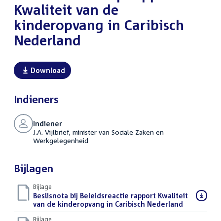
Kwaliteit van de
kinderopvang in Caribisch
Nederland
Download
Indieners
Indiener
J.A. Vijlbrief, minister van Sociale Zaken en
Werkgelegenheid
Bijlagen
Bijlage
Download
Beslisnota bij Beleidsreactie rapport Kwaliteit
bestand:
van de kinderopvang in Caribisch Nederland
(PDF)
Bijlage