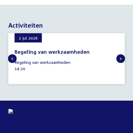
Activiteiten
2 jul 2026
Regeling van werkzaamheden
2
Regeling van werkzaamheden
juli
Tijd
14:20
2026
activiteit: