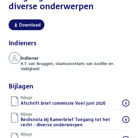
diverse onderwerpen
Download
Indieners
Indiener
K.T. van Bruggen, staatssecretaris van Justitie en
Veiligheid
Bijlagen
Bijlage
Download
Afschrift brief commissie Voet juni 2026
(PDF)
bestand:
Bijlage
Download
Beslisnota bij Kamerbrief Toegang tot het
bestand:
recht - diverse onderwerpen
(PDF)
Bijlage