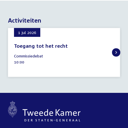
Activiteiten
1 jul 2026
Toegang tot het recht
1
Commissiedebat
juli
Tijd
10:00
2026
activiteit: