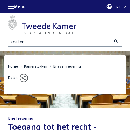
Menu
Taal sel
NL
Zoeken
Home
Kamerstukken
Brieven regering
Delen
Brief regering
:
Toegang tot het recht -