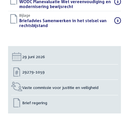
Download
WODC Planevaluatie Wet vereenvoudiging en
bestand:
modernisering bewijsrecht
(PDF)
Bijlage
Download
Briefadvies Samenwerken in het stelsel van
bestand:
rechtsbijstand
(PDF)
Datum:
29 juni 2026
Nummer:
29279-1059
Vaste commissie voor justitie en veiligheid
Brief regering