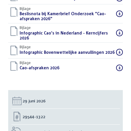
bestand:
Bijlage
Download
Beslisnota bij Kamerbrief Onderzoek "Cao-
bestand:
afspraken 2026"
(PDF)
Bijlage
Download
Infographic Cao's in Nederland - Kerncijfers
bestand:
2026
(PDF)
Bijlage
Download
Infographic Bovenwettelijke aanvullingen 2026
(PDF)
bestand:
Bijlage
Download
Cao-afspraken 2026
(PDF)
bestand:
Datum:
29 juni 2026
Nummer:
29544-1322