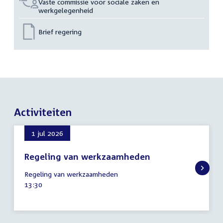
Vaste commissie voor sociale zaken en
werkgelegenheid
Brief regering
Activiteiten
1 jul 2026
Regeling van werkzaamheden
1
Regeling van werkzaamheden
juli
Tijd
13:30
2026
activiteit: