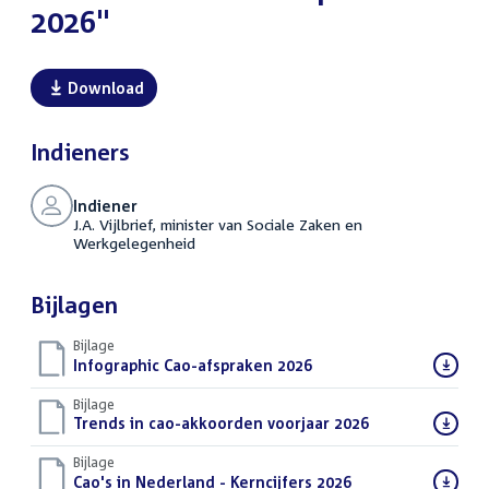
2026"
Download
Indieners
Indiener
J.A. Vijlbrief, minister van Sociale Zaken en
Werkgelegenheid
Bijlagen
Bijlage
Download
Infographic Cao-afspraken 2026
(PDF)
bestand:
Bijlage
Download
Trends in cao-akkoorden voorjaar 2026
(PDF)
bestand:
Bijlage
Download
Cao's in Nederland - Kerncijfers 2026
(PDF)