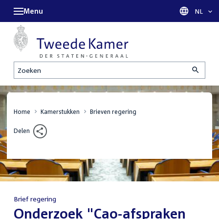
Menu
Taal sel
NL
Zoeken
Home
Kamerstukken
Brieven regering
Delen
Brief regering
:
Onderzoek "Cao-afspraken