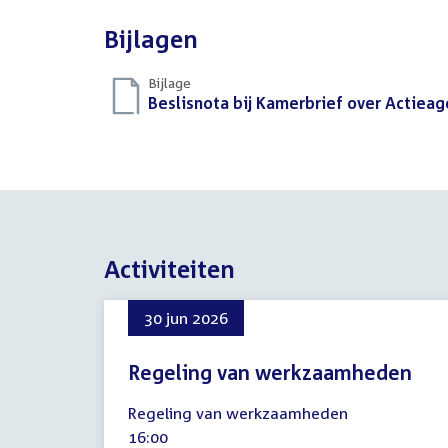
Bijlagen
Bijlage
Download
Beslisnota bij Kamerbrief over Actiea
bestand:
Activiteiten
30 jun 2026
Regeling van werkzaamheden
30
Regeling van werkzaamheden
juni
Tijd
16:00
2026