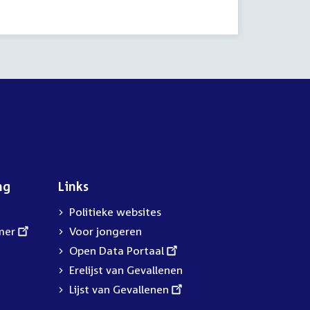
activiteit:
ng
Links
Politieke websites
mer
Voor jongeren
External
Open Data Portaal
link:
Erelijst van Gevallenen
External
Lijst van Gevallenen
link: