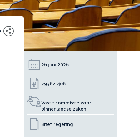
n
Datum:
26 juni 2026
Nummer:
29362-406
Vaste commissie voor
binnenlandse zaken
Brief regering