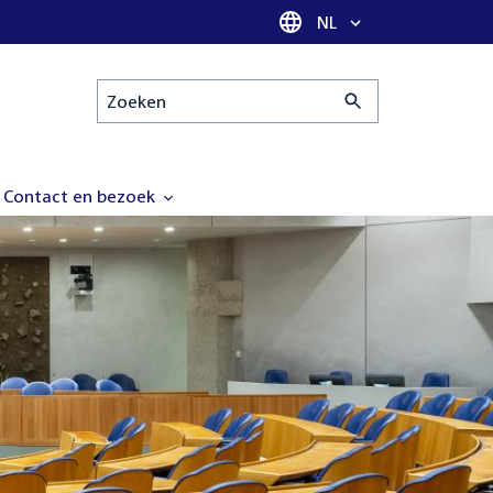
Taal selectie
NL
Zoeken
Contact en bezoek