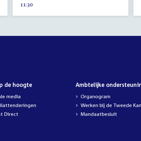
Tijd
11:30
2026
activiteit:
op de hoogte
Ambtelijke ondersteuni
ale media
Organogram
ilattenderingen
External
Werken bij de Tweede Ka
link:
t Direct
Mandaatbesluit