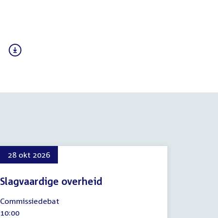
28 okt 2026
Slagvaardige overheid
28
Commissiedebat
oktober
Tijd
10:00
2026