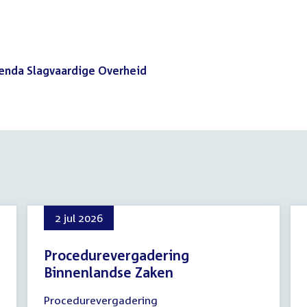
genda Slagvaardige Overheid
(PDF)
2 jul 2026
Procedurevergadering
Binnenlandse Zaken
2
Procedurevergadering
juli