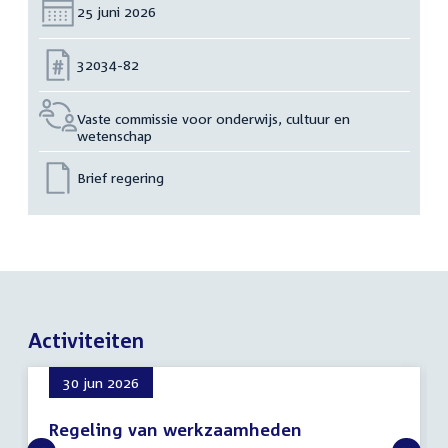
Datum:
25 juni 2026
Nummer:
32034-82
Vaste commissie voor onderwijs, cultuur en
wetenschap
Brief regering
Activiteiten
30 jun 2026
Regeling van werkzaamheden