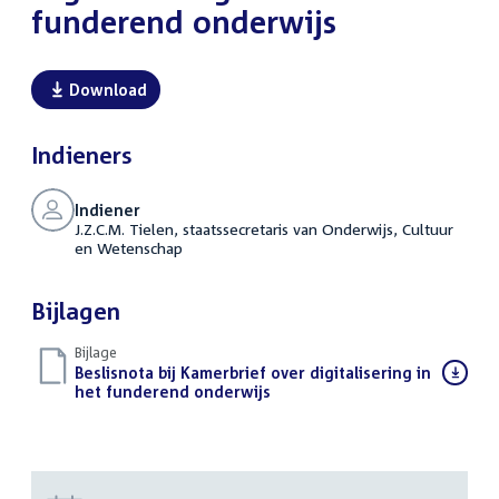
funderend onderwijs
Download
Indieners
Indiener
J.Z.C.M. Tielen, staatssecretaris van Onderwijs, Cultuur
en Wetenschap
Bijlagen
Bijlage
Download
Beslisnota bij Kamerbrief over digitalisering in
bestand:
het funderend onderwijs
(PDF)