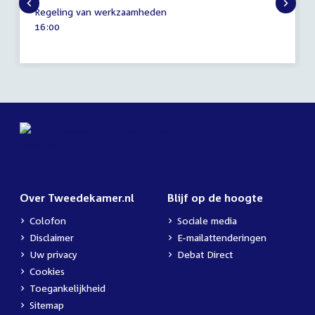
30
Regeling van werkzaamheden
juni
Tijd
16:00
2026
activiteit:
Over Tweedekamer.nl
Blijf op de hoogte
Colofon
Sociale media
Disclaimer
E-mailattenderingen
Uw privacy
Debat Direct
Cookies
Toegankelijkheid
Sitemap