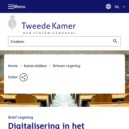
Menu
Taal sel
NL
Zoeken
Home
Kamerstukken
Brieven regering
Delen
Brief regering
:
Digitalisering in het