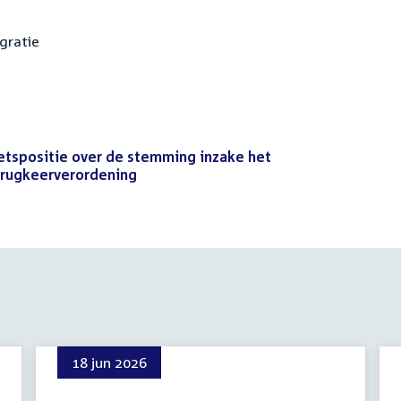
igratie
netspositie over de stemming inzake het
erugkeerverordening
(PDF)
18 jun 2026