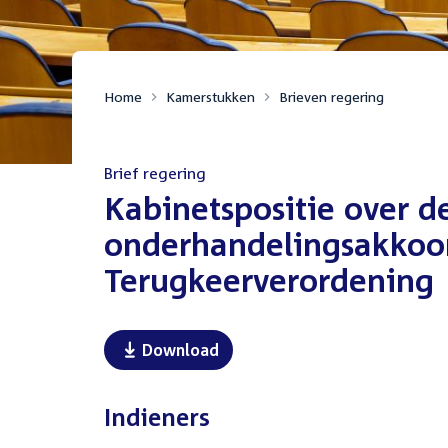
Home
Kamerstukken
Brieven regering
Brief regering
:
Kabinetspositie over d
onderhandelingsakkoor
Terugkeerverordening
Download
Indieners