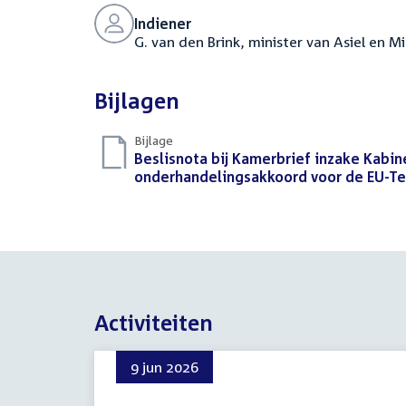
Indiener
G. van den Brink, minister van Asiel en M
Bijlagen
Bijlage
Download
Beslisnota bij Kamerbrief inzake Kabi
bestand:
onderhandelingsakkoord voor de EU-T
Activiteiten
9 jun 2026