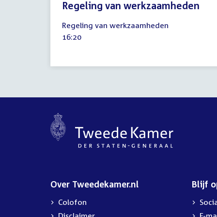
Regeling van werkzaamheden
9
Regeling van werkzaamheden
juni
Tijd
16:20
2026
activiteit:
Over Tweedekamer.nl
Blijf 
Colofon
Soci
Disclaimer
E-ma