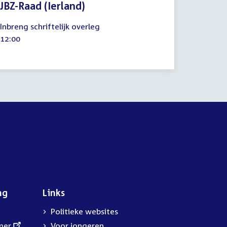
JBZ-Raad (Ierland)
10
Inbreng schriftelijk overleg
juli
Tijd
12:00
2026
activiteit:
ng
Links
Politieke websites
mer
Voor jongeren