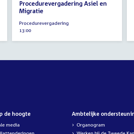
Procedurevergadering Asiel en
Migratie
18
Procedurevergadering
juni
Tijd
13:00
2026
activiteit:
op de hoogte
Ambtelijke ondersteuni
ale media
Organogram
ilattenderingen
External
Werken bij de Tweede Ka