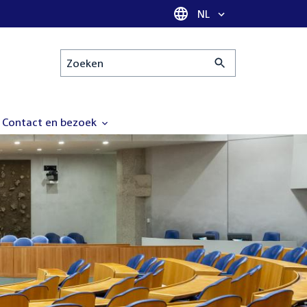
Taal selectie
NL
Zoeken
Contact en bezoek