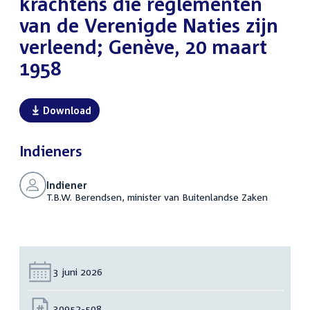
krachtens die reglementen
van de Verenigde Naties zijn
verleend; Genève, 20 maart
1958
Download
Indieners
Indiener
T.B.W. Berendsen, minister van Buitenlandse Zaken
Datum:
3 juni 2026
Nummer:
30952-508