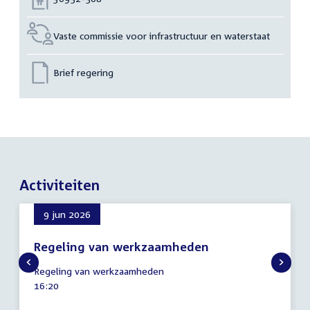
Vaste commissie voor infrastructuur en waterstaat
Brief regering
Activiteiten
9 jun 2026
Regeling van werkzaamheden
9
Regeling van werkzaamheden
juni
Tijd
16:20
2026
activiteit: