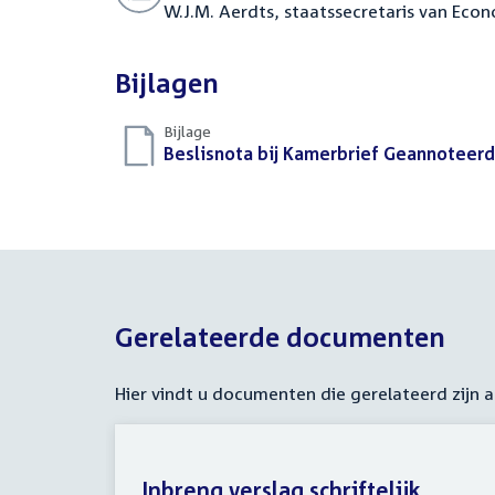
W.J.M. Aerdts, staatssecretaris van Eco
Bijlagen
Bijlage
Download
Beslisnota bij Kamerbrief Geannoteer
bestand:
Gerelateerde documenten
Hier vindt u documenten die gerelateerd zijn
Inbreng verslag schriftelijk