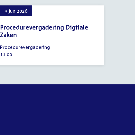
3 jun 2026
Procedurevergadering Digitale
Zaken
3
Procedurevergadering
juni
Tijd
11:00
2026
activiteit: