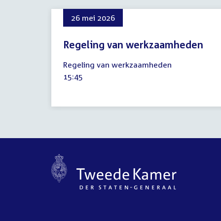
26 mei 2026
Regeling van werkzaamheden
26
Regeling van werkzaamheden
mei
Tijd
15:45
2026
activiteit: