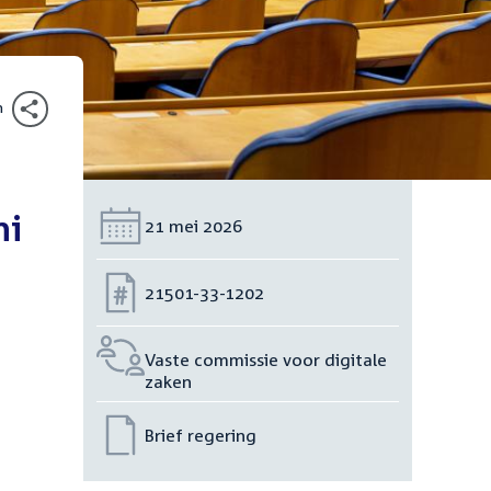
n
ni
Datum:
21 mei 2026
Nummer:
21501-33-1202
Vaste commissie voor digitale
zaken
Brief regering