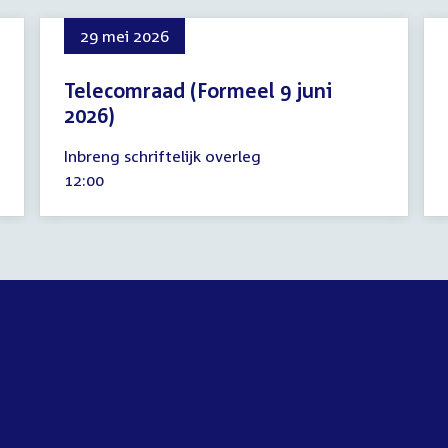
29 mei 2026
Telecomraad (Formeel 9 juni
2026)
29
Inbreng schriftelijk overleg
mei
Tijd
12:00
2026
activiteit: