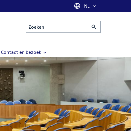
Taal selectie
NL
Zoeken
Contact en bezoek