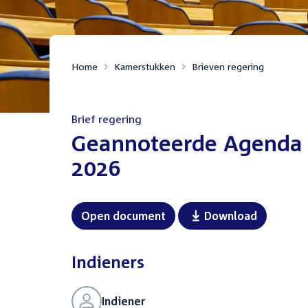
Home
Kamerstukken
Brieven regering
Brief regering
:
Geannoteerde Agenda f
2026
Open document
Download
Indieners
Indiener